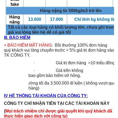
fake
Hàng nặng từ 500kg/m3 trở lên
Hàng
13.000
17.000
Chỉ tính kg không tín
nặng
Tất cả các loại hàng có khối lượng lớn, chưa ghi trong
giá vui lòng liên hệ để có giá tốt
III. BẢO HIỂM
+ BẢO HIỂM MẤT HÀNG
:
Bồi thường 100% đơn hàng
quý khách vui lòng chuyển trước + 5% giá trị đơn hàng vào
TK CÔNG TY.
· Giá trị đơn hàng >10 triệu đồng/đ
· Giá trên không
bao gồm bảo hiểm vỡ hỏng.
Bồi thường tối đa 3.500.000 đ/ kiện ( không vượt quá g
hàng)
IV HỆ THỐNG TÀI KHOẢN CỦA CÔNG TY:
CÔNG TY CHỈ NHẬN TIỀN TẠI CÁC TÀI KHOẢN NÀY
(
Mọi trách nhiệm chỉ được giải quyết khi quý khách đã
thực hiện giao dịch với công ty)