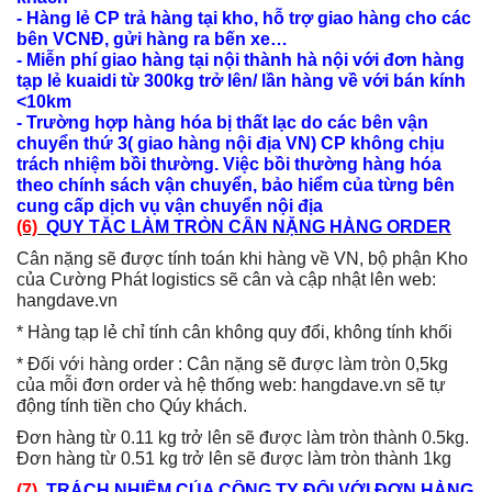
- Hàng lẻ CP trả hàng tại kho, hỗ trợ giao hàng cho các
bên VCNĐ, gửi hàng ra bến xe…
- Miễn phí giao hàng tại nội thành hà nội với đơn hàng
tạp lẻ kuaidi từ 300kg trở lên/ lần hàng về với bán kính
<10km
- Trường hợp hàng hóa bị thất lạc do các bên vận
chuyển thứ 3( giao hàng nội địa VN) CP không chịu
trách nhiệm bồi thường. Việc bồi thường hàng hóa
theo chính sách vận chuyển, bảo hiểm của từng bên
cung cấp dịch vụ vận chuyển nội địa
(6)
QUY TẮC LÀM TRÒN
CÂN NẶNG HÀNG ORDER
Cân nặng sẽ được tính toán khi hàng về VN, bộ phận Kho
của Cường Phát logistics sẽ cân và cập nhật lên web:
hangdave.vn
* Hàng tạp lẻ chỉ tính cân không quy đổi, không tính khối
* Đối với hàng order : Cân nặng sẽ được làm tròn 0,5kg
của mỗi đơn order và hệ thống web: hangdave.vn sẽ tự
động tính tiền cho Qúy khách.
Đơn hàng từ 0.11 kg trở lên sẽ được làm tròn thành 0.5kg.
Đơn hàng từ 0.51 kg trở lên sẽ được làm tròn thành 1kg
(7)
. TRÁCH NHIỆM CỦA CÔNG TY ĐỐI VỚI ĐƠN HÀNG