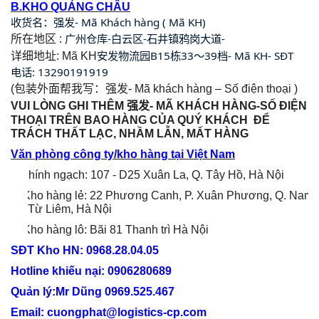
B.KHO QUẢNG CHÂU
- Mã Khách hàng ( Mã KH)
收货名：强发
-
-
-
所在地区
:
广州仓库
白云区
石井镇鸦岗大道
B15
33
39
- Mã KH- SĐT
详细地址
: Mã KH
安发物流园
栋
〜
档
: 13290191919
电话
(
包装外面帮我写：强发
- Mã khách hàng – Số điện thoại )
VUI LÒNG GHI THÊM
强
发
-
MÃ
KH
ÁCH HÀNG
-SỐ ĐIỆN
THOẠI TRÊN BAO HÀNG CỦA QUÝ KHÁCH
ĐỂ
TRÁCH THẤT LẠC, NHẦM LẪN, MẤT HÀNG
Văn phòng công ty/kho hàng tại Việt Nam
+ Chính ngạch: 107 - D25 Xuân La, Q. Tây Hồ, Hà Nội
+ Kho hàng lẻ: 22 Phương Canh, P. Xuân Phương, Q. Nam
Từ Liêm, Hà Nội
+ Kho hàng lô: Bãi 81 Thanh trì Hà Nội
SĐT Kho HN: 0968
.
28
.
04
.
05
Hotline khiếu nại: 0906280689
Quản lý:Mr Dũng 0969.525.467
Email:
cuongphat@logistics-cp.com