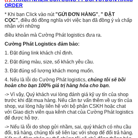
ORDER
* Khi bạn Click vào nút
"GỬI ĐƠN HÀNG"
,
" ĐẶT
CỌC"
, điều đó đồng nghĩa với việc bạn đã đồng ý và chấp
nhận với những
điều khoản mà Cường Phát logistics đưa ra.
Cường Phát Logistics đảm bảo:
1. Đặt đúng link khách chỉ định.
2. Đặt đúng màu, size, số khách yêu cầu.
3. Đặt đúng số lượng khách mong muốn.
4. Nếu là lỗi do Cường Phát logistics,
chúng tôi sẽ bồi
hoàn cho bạn 100% giá trị hàng hóa cho bạn.
-> Vì vậy, Quý khách vui lòng đánh giá kỹ uy tín của shop
trước khi đặt mua hàng. Nếu cần tư vấn thêm về uy tín của
shop, vui lòng hãy liên hệ với bộ phận CSKH hoặc chat
với Giao dịch viên qua kênh chat của Cường Phát logistics
để được hỗ trợ.
-> Nếu là lỗi do shop gửi nhầm, sai, quý khách có nhu cầu
đổi, trả hàng, chúng tôi sẽ liên lạc với shop để đổi trả hàng.