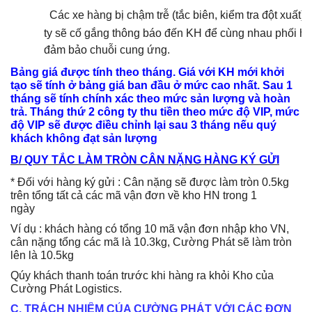
·
Các xe hàng bị chậm trễ (tắc biên, kiểm tra đột xuất)
ty sẽ cố gắng thông báo đến KH để cùng nhau phối h
đảm bảo chuỗi cung ứng.
Bảng giá được tính theo tháng. Giá với KH mới khởi
tạo sẽ tính ở bảng giá ban đầu ở mức cao nhất. Sau 1
tháng sẽ tính chính xác theo mức sản lượng và hoàn
trả. Tháng thứ 2 công ty thu tiền theo mức độ VIP, mức
độ VIP sẽ được điều chỉnh lại sau 3 tháng nếu quý
khách không đạt sản lượng
B/ QUY TẮC LÀM TRÒN CÂN NẶNG HÀNG KÝ GỬI
* Đối với hàng ký gửi : Cân nặng sẽ được làm tròn 0.5kg
trên tổng tất cả các mã vận đơn về kho HN trong 1
ng
Ví dụ : khách hàng có tổng 10 mã vận đơn nhập kho VN,
cân nặng tổng các mã là 10.3kg, Cường Phát sẽ làm tròn
lên là 10.5kg
Qúy khách thanh toán trước khi hàng ra khỏi Kho của
Cường Phát Logistics.
C. TRÁCH NHIỆM CỦA CƯỜNG PHÁT VỚI CÁC ĐƠN