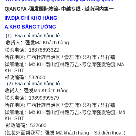
QIANGFA -
强
发
国
际
物流
-
中越
专线
-
越南河内第一
IIV.ĐỊA CHỈ KHO HÀNG
A.KHO BẰNG TƯỜNG
(1) Địa chỉ nhận hàng lẻ
收货人：
强发
Mã
Khách hàng
联系电话：
18878693322
所在地区
:
广西壮族自治区
/
崇左
市
/
凭祥市
/
凭祥镇
详细地址：
Mã KH-
南山红林路万吉
3
号仓库强发物流
-Mã
KH- SĐT
邮政编码：
532600
(2) Địa chỉ nhận hàng lô
收货人：
强发
Mã Khách Hàng
联系电话：
19899399579
所在地区
:
广西壮族自治区
/
崇左
市
/
凭祥市
/
凭祥镇
详细地址：
Mã KH-
南山红林路万吉
3
号仓库强发物流
-
-Mã
KH- SĐT
邮政编码：
532600
(
包装外面帮我写：强发
Mã khách hàng – Số điện thoại )