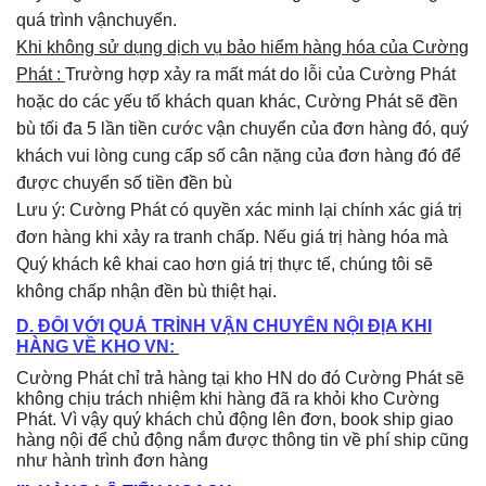
quá trình vậnchuyển.
Khi không sử dụng dịch vụ bảo hiểm hàng hóa của Cường
Phát :
Trường hợp xảy ra mất mát do lỗi của Cường Phát
hoặc do các yếu tố khách quan khác, Cường Phát sẽ đền
bù tối đa 5 lần tiền cước vận chuyển của đơn hàng đó, quý
khách vui lòng cung cấp số cân nặng của đơn hàng đó để
được chuyển số tiền đền bù
Lưu ý: Cường Phát có quyền xác minh lại chính xác giá trị
đơn hàng khi xảy ra tranh chấp. Nếu giá trị hàng hóa mà
Quý khách kê khai cao hơn giá trị thực tế, chúng tôi sẽ
không chấp nhận đền bù thiệt hại.
D. ĐỐI VỚI QUÁ TRÌNH VẬN CHUYỂN NỘI ĐỊA KHI
HÀNG VỀ KHO VN:
Cường Phát chỉ trả hàng tại kho HN do đó Cường Phát sẽ
không chịu trách nhiệm khi hàng đã ra khỏi kho Cường
Phát. Vì vậy quý khách chủ động lên đơn, book ship giao
hàng nội để chủ động nắm được thông tin về phí ship cũng
như hành trình đơn hàng