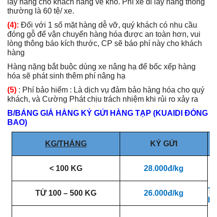
lấy hàng cho khách hàng về kho. Phí xe đi lấy hàng thông
thường là 60 tệ/ xe.
(4):
Đối với 1 số mặt hàng dễ vỡ, quý khách có nhu cầu
đóng gỗ để vận chuyển hàng hóa được an toàn hơn, vui
lòng thông báo kích thước, CP sẽ báo phí này cho khách
hàng
Hàng nặng bắt buộc dùng xe nâng hạ để bốc xếp hàng
hóa sẽ phát sinh thêm phí nâng hạ
(5)
: Phí bảo hiểm : Là dịch vụ đảm bảo hàng hóa cho quý
khách, và Cường Phát chịu trách nhiệm khi rủi ro xảy ra
B/BẢNG GIÁ HÀNG KÝ GỬI HÀNG TẠP (KUAIDI ĐÓNG
BAO)
KG
/THÁNG
KÝ GỬI
< 100
KG
28.000đ/kg
Tr
TỪ 100 – 500
KG
26.000đ/kg
bế