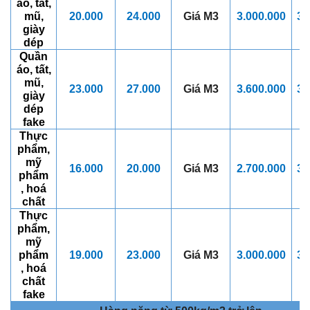
áo, tất,
mũ,
20.000
24.000
Giá M3
3.0
00.000
3.
giày
dép
Quần
áo, tất,
mũ,
23.000
27.000
Giá M3
3.600
.000
3.
giày
dép
fake
Thực
phẩm,
mỹ
16.000
20.000
Giá M3
2.7
00.000
3
.
phẩm
, hoá
chất
Thực
phẩm,
mỹ
phẩm
19.000
23.000
Giá M3
3.000
.000
3.
, hoá
chất
fake