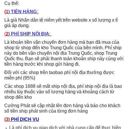
Cụ thể:
(1
) TIỀN HÀNG
:
Là giá Nhân dân tệ niêm yết trên website x số lượng x tỉ
giá áp dụng.
(
2
) PHÍ SHIP NỘI ĐỊA
:
Là khoản tiền
vận chuyển
đơn hàng mà bạn đã mua của
shop từ shop
đến kho
Trung Quốc của bên mình
. Phí ship
này
do bên vận chuyển nội địa Trung Quốc, shop Trung
Quốc thu
. Bạn sẽ phải thanh toán khoản ship này cùng với
tiền hàng trước khi shop gửi hàng đi.
Đối với các shop trên taobao phí nội địa thường được
miễn phí (95%)
Các shop 1688 sẽ mất ship nội địa, phí ship nội địa là bao
nhiêu tùy thuộc vào số lượng hàng và khoảng cách từ
shop đến kho
Cường Phát sẽ cập nhật lên đơn hàng và báo cho khách
số tiền ship phát sinh của từng đơn hàng
(3)
PHÍ DỊCH VỤ
-
Là phí dịch vụ giao dịch với nhà cung cấp để thực hiện