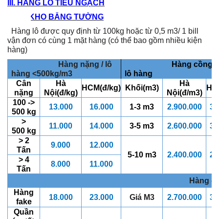
III. HÀNG LÔ TIỂU NGẠCH
A. KHO BẰNG TƯỜNG
Hàng lô được quy định từ 100kg hoặc từ 0,5 m3/ 1 bill
vận đơn có cùng 1 mặt hàng (có thể bao gồm nhiều kiện
hàng)
Hàng nặng / lô
Hàng cồng kền
hàng <500kg/m3
lô hàng
Cân
Hà
Hà
HCM(đ/kg)
Khối(m3)
HC
nặng
Nội(đ/kg)
Nội(đ/m3)
100 ->
13.000
16.000
1-3 m
3
2.900
.000
3.
500 kg
>
11.000
14.000
3-5 m
3
2.600
.000
3.
500 kg
> 2
9.000
12.000
Tấn
5-10 m
3
2.400
.000
2.
> 4
8.000
11.000
Tấn
Hàng đặc t
Hàng
18.000
23.000
Giá M3
2.700.000
3.
fake
Quần