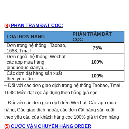
(
4
)
PHẦN TRĂM ĐẶT CỌC:
PHẦN TRĂM ĐẶT
LOẠI ĐƠN HÀNG
CỌC
Đơn trong hệ thống : Taobao,
75%
1688,
T
mall
Đơn ngoài hệ thống: Wechat,
các app mua hàng :
100%
pinduoduo,xianyu,…
Các đơn đặt hàng sản xuất
100%
theo yêu cầu
– Đối với các đơn giao dịch trong hệ thống Taobao, Tmall,
1688: Mức đặt cọc áp dụng theo bảng giá cọc.
– Đối với các đơn giao dịch trên Wechat,
Các app mua
hàng, Các
giao dịch ngoài
, các đơn đặt hàng sản xuất
theo
yêu cầu
của khách hàng
cọc 100% giá trị đơn hàng
(
5
)
CƯỚC VẬN CHUYỂN HÀNG ORDER