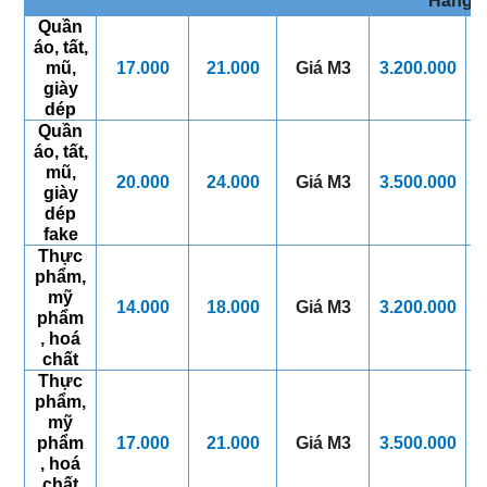
Hàng đặc t
Quần
áo, tất,
mũ,
17.000
21.000
Giá M3
3.2
00.000
3
giày
dép
Quần
áo, tất,
mũ,
20.000
24.000
Giá M3
3.500
.000
4
giày
dép
fake
Thực
phẩm,
mỹ
14.000
18.000
Giá M3
3.200
.000
3
phẩm
, hoá
chất
Thực
phẩm,
mỹ
phẩm
17.000
21.000
Giá M3
3.500
.000
4
, hoá
chất