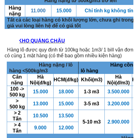
Hàng nặng từ 500kg/m3 trở lên
Hàng
11.000
15.000
Chỉ tính kg không tính
nặng
Tất cả các loại hàng có khối lượng lớn, chưa ghi trong 
giá vui lòng liên hệ để có giá tốt
B. KHO QUẢNG CHÂU
Hàng lô được quy định từ 100kg hoặc 1m3/ 1 bill vận đơn
có cùng 1 mặt hàng (có thể bao gồm nhiều kiện hàng)
Hàng nặng / lô
Hàng cồng kề
hàng <500kg/m3
lô hàng
Cân
Hà
Hà
HCM(đ/kg)
Khối(m3)
HC
nặng
Nội(đ/kg)
Nội(đ/m3)
100 ->
15.000
18.000
1-3 m
3
3.5
0
0.000
4
500 kg
>
13.000
15.000
3-5 m
3
3.200
.000
3
500 kg
> 2
10.500
13.500
Tấn
5-10 m
3
2.900
.000
3
> 4
9.000
12.000
Tấn