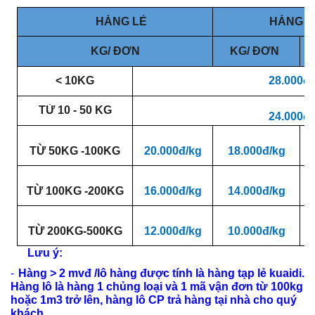
HÀNG LẺ
HÀNG L
KG/ ĐƠN
KG/ ĐƠN
< 10KG
28.000đ/
TỪ 10 - 50 KG
24.000đ/
TỪ 50KG -100KG
20.000đ/kg
18.000đ/kg
TỪ 100KG -200KG
16.000đ/kg
14.000đ/kg
TỪ 200KG-500KG
12.000đ/kg
10.000đ/kg
Lưu ý:
-
Hàng > 2 mvđ /lô hàng được tính là hàng tạp lẻ kuaidi.
Hàng lô là hàng 1 chủng loại và 1 mã vận đơn từ 100kg
hoặc 1m3 trở lên, hàng lô CP trả hàng tại nhà cho quý
khách