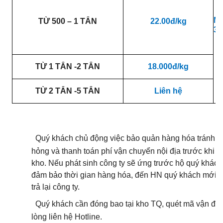
Mi
TỪ 500 – 1 TẤN
22.00đ/kg
30
TỪ 1 TẤN -2 TẤN
18.000đ/kg
TỪ 2 TẤN -5 TẤN
Liên hệ
·
Quý khách chủ động việc bảo quản hàng hóa tránh v
hỏng và thanh toán phí vận chuyển nội địa trước khi đ
kho. Nếu phát sinh công ty sẽ ứng trước hộ quý khách
đảm bảo thời gian hàng hóa, đến HN quý khách mới 
trả lại công ty.
·
Quý khách cần đóng bao tại kho TQ, quét mã vận đơn
lòng liên hệ Hotline.