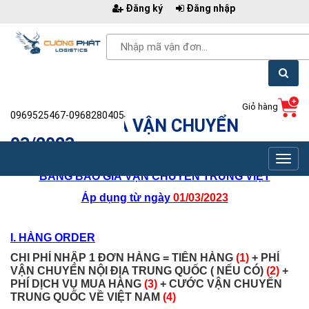
Đăng ký
Đăng nhập
Giỏ hàng
0969525467-0968280405
BẢNG BÁO GIÁ VẬN CHUYỂN
03/2023
Toggl
BẢNG BÁO GIÁ VẬN CHUYỂN TRUNG VIỆT
navig
Áp dụng từ ngày
01/03/2023
I. HÀNG ORDER
CHI PHÍ NHẬP 1 ĐƠN HÀNG = TIỀN HÀNG
(1)
+ PHÍ
VẬN CHUYỂN NỘI ĐỊA TRUNG QUỐC ( NẾU CÓ)
(2)
+
PHÍ DỊCH VỤ MUA HÀNG
(3)
+ CƯỚC VẬN CHUYỂN
TRUNG QUỐC VỀ VIỆT NAM
(4)