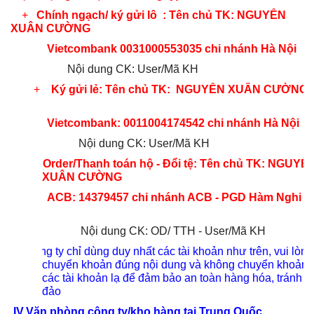
+
Chính ngạch/ ký gửi lô : Tên chủ TK: NGUYỄN
XUÂN CƯỜNG
Vietcombank 0031000553035 chi nhánh Hà Nội
Nội dung CK: User/Mã KH
+
Ký gửi lẻ: Tên chủ TK: NGUYỄN XUÂN CƯỜNG
Vietcombank: 0011004174542 chi nhánh Hà Nội
Nội dung CK: User/Mã KH
+
Order/Thanh toán hộ - Đổi tệ: Tên chủ TK: NGUYỄ
XUÂN CƯỜNG
ACB: 14379457 chi nhánh ACB - PGD Hàm Nghi
Nội dung CK: OD/ TTH - User/Mã KH
Công ty chỉ dùng duy nhất các tài khoản như trên, vui lòng
chuyển khoản đúng nội dung và không chuyển khoản 
các tài khoản lạ để đảm bảo an toàn hàng hóa, tránh l
đảo
IV.
Văn phòng công ty/kho hàng tại Trung Quốc