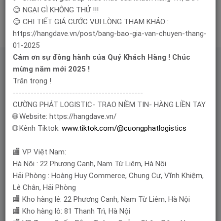
😊 NGẠI GÌ KHÔNG THỬ !!!
😊 CHI TIẾT GIÁ CƯỚC VUI LÒNG THAM KHẢO :
https://hangdave.vn/post/bang-bao-gia-van-chuyen-thang-
01-2025
Cảm ơn sự đồng hành của Quý Khách Hàng ! Chúc
QUY TRÌNH MUA HÀNG
mừng năm mới 2025 !
Trân trọng !
--------------------------------------------
CƯỜNG PHÁT LOGISTIC- TRAO NIỀM TIN- HÀNG LIỀN TAY
🌐 Website: https://hangdave.vn/
🌐 Kênh Tiktok:
www.tiktok.com/@cuongphatlogistics
CÀI ĐẶT TOOLBAR
TÌM KIẾM SẢN PHẨM
🏬 VP Việt Nam:
Hà Nội : 22 Phương Canh, Nam Từ Liêm, Hà Nội
Hải Phòng : Hoàng Huy Commerce, Chung Cư, Vĩnh Khiệm,
Lê Chân, Hải Phòng
🏬 Kho hàng lẻ: 22 Phương Canh, Nam Từ Liêm, Hà Nội
🏬 Kho hàng lô: 81 Thanh Trì, Hà Nội
TẠO ĐƠN HÀNG
THANH TOÁN TIỀN HÀNG