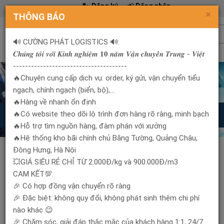
Đăng ký
Đăng nhập
×
THÔNG BÁO
🔊 CƯỜNG PHÁT LOGISTICS 🔊:
𝑪𝒉𝒖́𝒏𝒈 𝒕𝒐̂𝒊 𝒗𝒐̛́𝒊 𝑲𝒊𝒏𝒉 𝒏𝒈𝒉𝒊𝒆̣̂𝒎 𝟏𝟎 𝒏𝒂̆𝒎 𝑽𝒂̣̂𝒏 𝒄𝒉𝒖𝒚𝒆̂̉𝒏 𝑻𝒓𝒖𝒏𝒈 - 𝑽𝒊𝒆̣̂𝒕
--------------------------------------
Giỏ hàng
🔥Chuyên cung cấp dịch vụ: order, ký gửi, vận chuyển tiểu
0969525467-0968280405
ngạch, chính ngạch (biển, bộ),...
🔥Hàng về nhanh ổn định
🔥Có website theo dõi lộ trình đơn hàng rõ ràng, minh bạch
Toggl
🔥Hỗ trợ tìm nguồn hàng, đàm phán với xưởng
navig
🔥Hệ thống kho bãi chính chủ Bằng Tường, Quảng Châu,
Đông Hưng, Hà Nội
💥GIÁ SIÊU RẺ CHỈ TỪ 2.000Đ/kg và 900.000Đ/m3
ORDER HÀNG TRUNG
CAM KẾT💯:
🎉 Có hợp đồng vận chuyển rõ ràng
Dịch vụ Order Hàng Trung trên các hệ thống thương mại
🎉 Đặc biệt: không quy đổi, không phát sinh thêm chi phí
điện tử lớn nhất và uy tín nhất Trung Quốc gồm Taobao,
nào khác 😉
Tmall, 1688.
🎉 Chăm sóc, giải đáp thắc mắc của khách hàng 1:1, 24/7