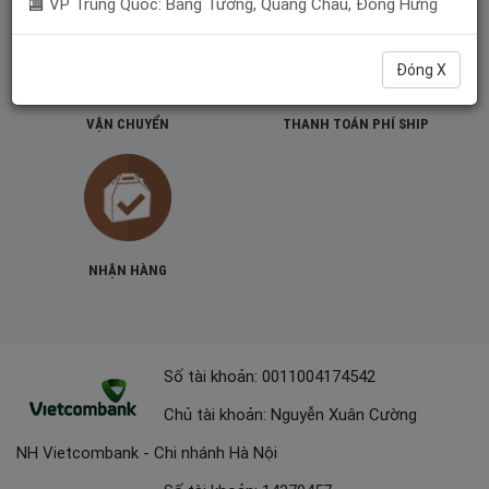
🏬 VP Trung Quốc: Bằng Tường, Quảng Châu, Đông Hưng
Đóng X
VẬN CHUYỂN
THANH TOÁN PHÍ SHIP
NHẬN HÀNG
Số tài khoản: 0011004174542
Chủ tài khoản: Nguyễn Xuân Cường
NH Vietcombank - Chi nhánh Hà Nội