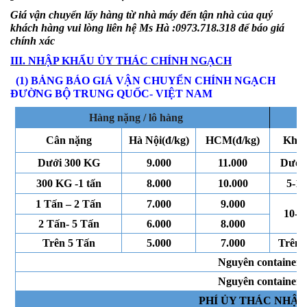
Giá vận chuyển lấy hàng từ nhà máy đến tận nhà của quý
khách hàng vui lòng liên hệ Ms Hà :0973.718.318 để báo giá
chính xác
III.
NHẬP KHẨU ỦY THÁC CHÍNH NGẠCH
(1)
BẢNG BÁO GIÁ
VẬN CHUYỂN
CHÍNH NGẠCH
ĐƯỜNG BỘ
TRUNG QUỐC- VIỆT NAM
Hàng nặng / lô hàng
Hàng
Cân nặng
Hà Nội(đ/kg)
HCM(đ/kg)
Khối
Dưới 300 KG
9
.000
11.000
Dưới 
300 KG -1 tấn
8
.000
1
0.000
5-10
1 Tấn – 2 Tấn
7
.000
9
.000
10-3
2 Tấn- 5 Tấn
6
.000
8
.000
Trên
5 Tấn
5.000
7
.000
Trên 
Nguyên container 2
Nguyên container 4
PHÍ ỦY THÁC NHẬ