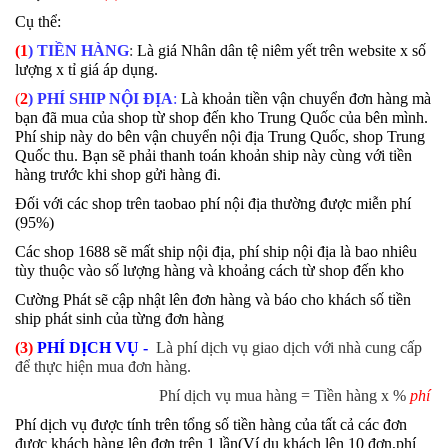
Cụ thể:
(1
) TIỀN HÀNG
:
Là giá Nhân dân tệ niêm yết trên website x số
lượng x tỉ giá áp dụng.
(
2
) PHÍ SHIP NỘI ĐỊA
:
Là khoản tiền
vận chuyển
đơn hàng mà
bạn đã mua của shop từ shop
đến kho
Trung Quốc của bên mình
.
Phí ship này
do bên vận chuyển nội địa Trung Quốc, shop Trung
Quốc thu
. Bạn sẽ phải thanh toán khoản ship này cùng với tiền
hàng trước khi shop gửi hàng đi.
Đối với các shop trên taobao phí nội địa thường được miễn phí
(95%)
Các shop 1688 sẽ mất ship nội địa, phí ship nội địa là bao nhiêu
tùy thuộc vào số lượng hàng và khoảng cách từ shop đến kho
Cường Phát sẽ cập nhật lên đơn hàng và báo cho khách số tiền
ship phát sinh của từng đơn hàng
(3)
PHÍ DỊCH VỤ -
Là phí dịch vụ giao dịch với nhà cung cấp
để thực hiện mua đơn hàng.
Phí dịch vụ mua hàng = Tiền hàng x %
phí d
Phí dịch vụ được tính trên tổng số tiền hàng của tất cả các đơn
được khách hàng lên đơn trên 1 lần(Ví dụ khách lên 10 đơn,phí