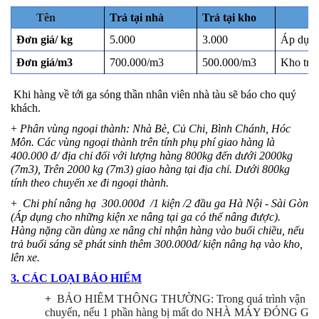
Tên
Trả tại nhà
Trả tại kho
Gh
Đơn giá/ kg
5.000
3.000
Áp dụng
Đơn giá/m3
700.000/m3
500.000/m3
Kho trả 
Khi hàng về tới ga sóng thần nhân viên nhà tàu sẽ báo cho quý
khách.
+
Phân vùng ngoại thành: Nhà Bè, Củ Chi, Bình Chánh, Hóc
Môn. Các vùng ngoại thành trên tính phụ phí giao hàng là
400.000 đ/ địa chỉ đối với lượng hàng 800kg đến dưới 2000kg
(7m3), Trên 2000 kg (7m3) giao hàng tại địa chỉ. Dưới 800kg
tính theo chuyến xe đi ngoại thành.
+
Chi phí nâng hạ 300.000đ /1 kiện /2 đầu ga Hà Nội - Sài Gòn
(Áp dụng cho những kiện xe nâng tại ga có thể nâng được).
Hàng nặng cần dùng xe nâng chỉ nhận hàng vào buổi chiều, nếu
trả buổi sáng sẽ phát sinh thêm 300.000đ/ kiện nâng hạ vào kho,
lên xe.
3.
CÁC LOẠI BẢO HIỂM
+
BẢO HIỂM THÔNG THƯỜNG: Trong quá trình vận
chuyển, nếu 1 phần hàng bị mất do NHÀ MÁY ĐÓNG GÓI