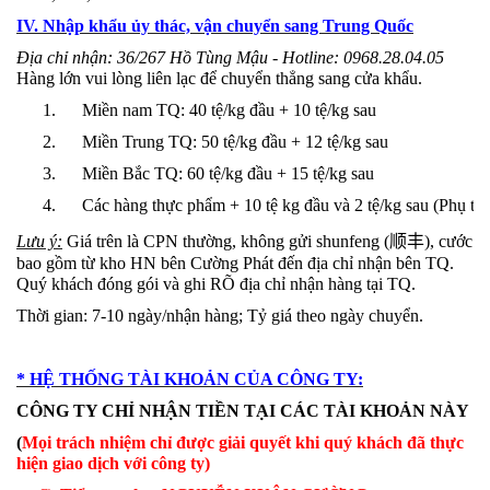
IV. Nhập khẩu ủy thác, vận chuyển sang Trung Quốc
Địa chỉ nhận: 36/267 Hồ Tùng Mậu - Hotline: 0968.28.04.05
Hàng lớn vui lòng liên lạc để chuyển thẳng sang cửa khẩu.
1. Miền nam TQ: 40 tệ/kg đầu + 10 tệ/kg sau
2. Miền Trung TQ: 50 tệ/kg đầu + 12 tệ/kg sau
3. Miền Bắc TQ: 60 tệ/kg đầu + 15 tệ/kg sau
4. Các hàng thực phẩm + 10 tệ kg đầu và 2 tệ/kg sau (Phụ th
Lưu ý:
Giá trên là CPN thường, không gửi shunfeng (
顺丰
), cước
bao gồm từ kho HN bên Cường Phát đến địa chỉ nhận bên TQ.
Quý khách đóng gói và ghi RÕ địa chỉ nhận hàng tại TQ.
Thời gian: 7-10 ngày/nhận hàng; Tỷ giá theo ngày chuyển.
* HỆ THỐNG TÀI KHOẢN CỦA CÔNG TY:
CÔNG TY CHỈ NHẬN TIỀN TẠI CÁC TÀI KHOẢN NÀY
(
Mọi trách nhiệm chỉ được giải quyết khi quý khách đã thực
hiện giao dịch với công ty)