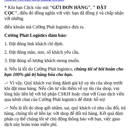
* Khi bạn Click vào nút
"GỬI ĐƠN HÀNG"
,
" ĐẶT
CỌC"
, điều đó đồng nghĩa với việc bạn đã đồng ý và chấp nhận
với những
điều khoản mà Cường Phát logistics đưa ra.
Cường Phát Logistics đảm bảo:
1. Đặt đúng link khách chỉ định.
2. Đặt đúng màu, size, số khách yêu cầu.
3. Đặt đúng số lượng khách mong muốn.
4. Nếu là lỗi do Cường Phát logistics,
chúng tôi sẽ bồi hoàn cho
bạn 100% giá trị hàng hóa cho bạn.
-> Vì vậy, Quý khách vui lòng đánh giá kỹ uy tín của shop trước
khi đặt mua hàng. Nếu cần tư vấn thêm về uy tín của shop, vui
lòng hãy liên hệ với bộ phận CSKH hoặc chat với Giao dịch viên
qua kênh chat của Cường Phát logistics để được hỗ trợ.
-> Nếu là lỗi do shop gửi nhầm, sai, quý khách có nhu cầu đổi, trả
hàng, chúng tôi sẽ liên lạc với shop để đổi trả hàng. Kết quả đàm
phán cụ thể chúng tôi sẽ chủ động thông báo với bạn, việc giao
dịch này hoàn toàn miễn phí.