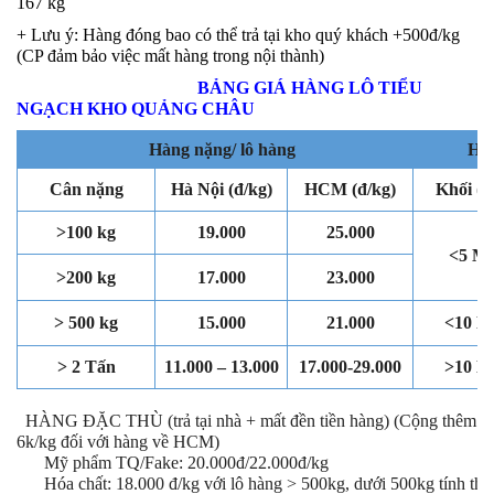
167 kg
+
Lưu ý: Hàng đóng bao có thể trả tại kho quý khách +500đ/kg
(CP đảm bảo việc mất hàng trong nội thành)
BẢNG GIÁ HÀNG LÔ TIỂU
NGẠCH KHO
QUẢNG CHÂU
Hàng nặng/ lô hàng
Hàng cồng k
Cân nặng
Hà Nội (đ/kg)
HCM (đ/kg)
Khối (m
>100 kg
19
.000
25
.
000
<5
M
>200 kg
1
7
.000
2
3
.000
> 500 kg
1
5
.000
2
1
.000
<10 M
> 2 Tấn
1
1
.000 – 1
3
.000
1
7
.000-29
.000
>10 M
HÀNG ĐẶC THÙ (trả tại nhà + mất đền tiền hàng)
(Cộng thêm
6k/kg đối với hàng về HCM)
+ Mỹ phẩm TQ/Fake:
20
.000đ/
22
.000đ/kg
+ Hóa chất: 1
8
.000 đ/kg với lô hàng > 500kg, dưới 500kg tính the