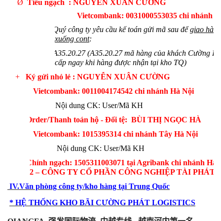
Ø
Tiểu ngạch : NGUYỄN XUÂN CƯỜNG
-
Vietcombank: 0031000553035 chi nhánh H
o
Quý công ty yêu cầu kế toán gửi mã sau để
giao hàng
xuống cont
:
o
A35.20.27 (A35.20.27 mã hàng của khách Cường Ph
cấp ngay khi hàng được nhận tại kho TQ)
+
Ký gửi nhỏ lẻ : NGUYỄN XUÂN CƯỜNG
Vietcombank: 0011004174542 chi nhánh Hà Nội
Nội dung CK: User/Mã KH
+
Order/Thanh toán hộ - Đổi tệ: BÙI THỊ NGỌC HÀ
Vietcombank: 1015395314 chi nhánh Tây Hà Nội
Nội dung CK: User/Mã KH
+
Chính ngạch:
1505311003071 tại Agribank chi nhánh Hà 
2 – CÔNG TY CỔ PHẦN CÔNG NGHIỆP TÀI PHÁT
IV.
Văn phòng công ty/kho hàng tại Trung Quốc
*
HỆ THỐNG KHO BÃI CƯỜNG PHÁT LOGISTICS