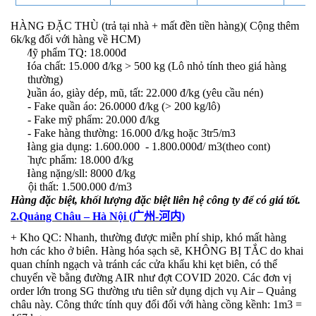
HÀNG ĐẶC THÙ (trả tại nhà + mất đền tiền hàng)( Cộng thêm
6k/kg đối với hàng về HCM)
+ Mỹ phẩm TQ: 18.000đ
+ Hóa chất: 15.000 đ/kg > 500 kg (Lô nhỏ tính theo giá hàng
thường)
+ Quần áo, giày dép, mũ, tất: 22.000 đ/kg (yêu cầu nén)
- Fake quần áo: 26.0000 đ/kg (> 200 kg/lô)
- Fake mỹ phẩm: 20.000 đ/kg
- Fake hàng thường: 16.000 đ/kg hoặc 3tr5/m3
+ Hàng gia dụng: 1.600.000 - 1.800.000đ/ m3(theo cont)
+ Thực phẩm: 18.000 đ/kg
+ Hàng nặng/sll: 8000 đ/kg
+ Nội thất: 1.500.000 đ/m3
Hàng đặc biệt, khối lượng đặc biệt liên hệ công ty để có giá tốt.
2.Quảng Châu – Hà Nội (
广州
-
河内
)
+
Kho QC: Nhanh, thường được miễn phí ship, khó mất hàng
hơn các kho ở biên. Hàng hóa sạch sẽ, KHÔNG BỊ TẮC do khai
quan chính ngạch và tránh các cửa khẩu khi kẹt biên, có thể
chuyển về bằng đường AIR như đợt COVID 2020. Các đơn vị
order lớn trong SG thường ưu tiên sử dụng dịch vụ Air – Quảng
châu này. Công thức tính quy đổi đối với hàng cồng kềnh: 1m3 =