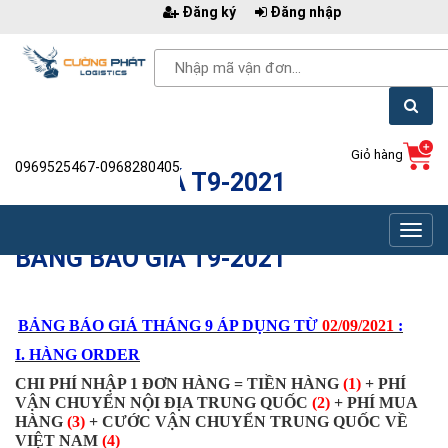
Đăng ký
Đăng nhập
Giỏ hàng
0969525467-0968280405
BẢNG BÁO GIÁ T9-2021
Toggl
BẢNG BÁO GIÁ T9-2021
navig
BẢNG BÁO GIÁ THÁNG 9
ÁP DỤNG TỪ
02
/09/2021
:
I. HÀNG ORDER
CHI PHÍ NHẬP 1 ĐƠN HÀNG = TIỀN HÀNG
(1)
+ PHÍ
VẬN CHUYỂN NỘI ĐỊA TRUNG QUỐC
(2)
+ PHÍ MUA
HÀNG
(3)
+ CƯỚC VẬN CHUYỂN TRUNG QUỐC VỀ
VIỆT NAM
(4)