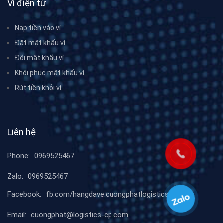
Ví điện tử
Nạp tiền vào ví
Đặt mật khẩu ví
Đổi mật khẩu ví
Khôi phục mật khẩu ví
Rút tiền khỏi ví
Liên hệ
Phone:
0969525467
Zalo:
0969525467
Facebook:
fb.com/hangdave.cuongphatlogistics
Email:
cuongphat@logistics-cp.com