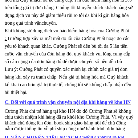
trên tổng giá trị đơn hàng. Chúng tôi khuyến khích khách hàng sử
dụng dịch vụ này để giảm thiểu rủi ro tối đa khi kí gửi hàng hóa
trong quá trình vậnchuyển.
Khi không sử dụng dịch vụ bảo hiểm hàng hóa của Cường Phát
:
Trường hợp xảy ra mất mát do lỗi của Cường Phát hoặc do các
yếu tố khách quan khác, Cường Phát sẽ đền bù tối đa 5 lần tiền
cước vận chuyển của đơn hàng đó, quý khách vui lòng cung cấp
số cân nặng của đơn hàng đó để được chuyển số tiền đền bù
Lưu ý: Cường Phát có quyền xác minh lại chính xác giá trị đơn
hàng khi xảy ra tranh chấp. Nếu giá trị hàng hóa mà Quý khách
kê khai cao hơn giá trị thực tế, chúng tôi sẽ không chấp nhận đền
bù thiệt hại.
C. Đối với quá trình vận chuyển nội địa khi hàng về kho HN
Cường Phát chỉ trả hàng tại kho HN
do đó
Cường Phát sẽ không
chịu trách nhiệm khi hàng đã ra khỏi kho Cường Phát. Vì vậy quý
khách chủ động lên đơn, book ship giao hàng nội để chủ động
nắm được thông tin về phí ship cũng như hành trình đơn hàng
II. VẬN CHUYỂN TIỂU NGẠCH GHÉP CONTAINER