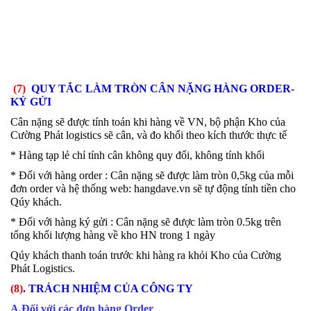
(7)
QUY TẮC LÀM TRÒN
CÂN NẶNG HÀNG ORDER-
KÝ GỬI
Cân nặng sẽ được tính toán khi hàng về VN, bộ phận Kho của
Cường Phát logistics sẽ cân, và đo khối theo kích thước thực tế
* Hàng tạp lẻ chỉ tính cân không quy đổi, không tính khối
* Đối với hàng order : Cân nặng sẽ được làm tròn 0,5kg của mỗi
đơn order và hệ thống web: hangdave.vn sẽ tự động tính tiền cho
Qúy khách.
* Đối với hàng ký gửi : Cân nặng sẽ được làm tròn 0.5kg trên
tổng khối lượng hàng về kho HN trong 1 ngày
Qúy khách thanh toán trước khi hàng ra khỏi Kho của Cường
Phát Logistics.
(8)
. TRÁCH NHIỆM CỦA CÔNG TY
A.Đối với các đơn hàng Order