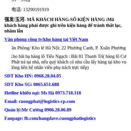
电话
: 13290191919
强
发
/
玉河
-
MÃ
KH
ÁCH HÀNG
-SỐ KIỆN HÀNG
:
Mã
khách hàng phải được ghi trên kiện hàng để tránh thất lạc,
nhầm lẫn
Văn phòng công ty/kho hàng tại Việt Nam
+ Văn Phòng/ Kho lẻ Hà Nội:
22 Phương Canh, P. Xuân Phương
+ Kho bãi hạ hàng lô Tiểu Ngạch : Bãi 81 Thanh Trì( hàng lô Cườ
Phát trả tại nhà, nếu quý khách có nhu cầu lấy hàng tại kho vui
lòng liên hệ nhân viên phụ trách trực tiếp)
SĐT Kho HN: 0968
.
28
.
04
.
05
SDT Kho SG: 0865
.
651
.
688
Hotline khiếu nại: Ms Hà 0973
.
718
.
318
Email:
cuongphat@logistics-cp.com
Quản lý:Mr Cường 0906
.
28
.
06
.
89
Fanpage: fb.com/hangdave.cuongphatlogistics