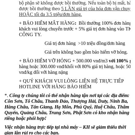
bộ phận sẽ không được bồi thường. Nếu toàn bộ bị mất, hàn
được bồi thường theo
5 LẦN giá trị của hóa đơn vận chuyển
HOẶC tối đa 3.5 triệu/đơn hàng.
+ BẢO HIỂM MẤT HÀNG
:
Bồi thường 100% đơn hàng 
khách vui lòng chuyển trước +
5
% giá trị đơn hàng vào TK
CÔNG TY.
· Giá trị đơn hàng >10 triệu đồng/đơn hàng
· Giá trên không bao gồm bảo hiểm vỡ hỏng.
+ BẢO HIỂM VỠ HỎNG + 500.000 vnđ/m3
với 100% g
iá
hàng hoặc 300.000 vnđ/khối với 80% giá trị hàng, hoặc 500
vnđ/kg đối với hàng nặng
+ QUÝ KHÁCH VUI LÒNG LIÊN HỆ TRỰC TIẾP
HOTLINE VỚI HÀNG BẢO HIỂM
*.
Công ty chúng tôi có thể nhận hàng tận nơi tại các địa điểm:
Côn Sơn, Tô Châu, Thanh Đảo, Thượng Hải, Duty, Ninh Ba,
Hàng Châu, Tấn Giang, Hạ Môn, Phú Quý, Huệ Châu, Thâm
Quyến, Quảng Châu, Trung Sơn, Phật Sơn có kho nhận hàng
riêng hoặc phối hợp!
Việc nhận hàng trực tiếp tại nhà máy – KH sẽ giảm thiểu thời
gian lẫn rủi ro cho các bạn.