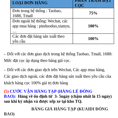
PHẦN TRĂM ĐẶT
LOẠI ĐƠN HÀNG
CỌC
Đơn trong hệ thống : Taobao,
75%
1688,
T
mall
Đơn ngoài hệ thống: Wechat, các
app mua hàng : pinduoduo,xianyu,
100%
…
Các đơn đặt hàng sản xuất theo
100%
yêu cầu
– Đối với các đơn giao dịch trong hệ thống Taobao, Tmall, 1688:
Mức đặt cọc áp dụng theo bảng giá cọc.
– Đối với các đơn giao dịch trên Wechat,
Các app mua hàng,
Các
giao dịch ngoài
, các đơn đặt hàng sản xuất theo
yêu cầu
của
khách hàng
cọc 100% giá trị đơn hàng
(
5
)
CƯỚC VẬN HÀNG TẠP
(HÀNG LẺ ĐÓNG
BAO)
:
H
àng về ổn định từ
3
-
5
ngày (chậm nhất là 15 ngày)
sau khi ký nhận và được xếp xe tại kho TQ.
BẢNG GIÁ HÀNG TẠP
(
KUAIDI ĐÓNG
BAO
)