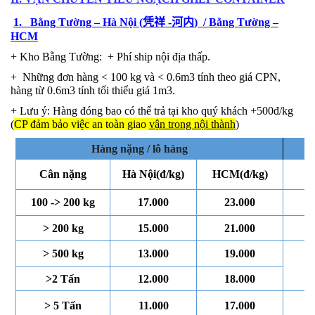
1. Bằng Tường – Hà Nội (
凭祥
-
河内
) / Bằng Tường –
HCM
+
Kho Bằng Tường: + Phí ship nội địa thấp.
+
Những
đơn
hàng < 100 kg và < 0.6m3 tính theo giá CPN,
hàng từ 0.6m3 tính tối thiểu giá 1m3.
+
Lưu ý: Hàng đóng bao có thể trả tại kho quý khách +500đ/kg
(
CP đảm bảo việc an toàn giao
vận trong nội thành
)
Hàng nặng / lô hàng
Hàn
Cân nặng
Hà Nội(đ/kg)
HCM(đ/kg)
100 -> 200 kg
17
.000
23
.000
> 200 kg
15
.000
21.000
> 500 kg
13
.000
19.000
>2 Tấn
12
.000
18.000
> 5 Tấn
11.000
17.000