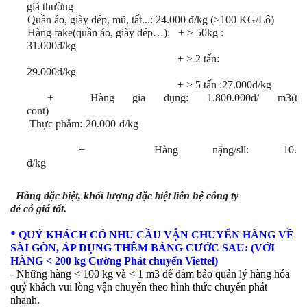
giá thường
+ Quần áo
, giày dép, mũ, tất...
: 2
4
.000 đ/kg (>100 KG/Lô)
+ Hàng
fake(quần
áo, giày dép…): + > 50kg :
31
.000đ/kg
+ > 2 tấn:
2
9
.000đ/kg
+ > 5 tấn :
27
.000đ/kg
+ Hàng gia dụng: 1.800.000đ/ m3(the
cont)
+ Thực phẩm:
20
.000 đ/kg
+ Hàng nặng/sll: 10
.
0
đ/kg
Hàng đặc biệt, khối lượng đặc biệt liên hệ công ty
để có giá tốt.
* QUÝ KHÁCH CÓ NHU CẦU VẬN CHUYỂN HÀNG VỀ
SÀI GÒN, ÁP DỤNG THÊM BẢNG CƯỚC SAU: (VỚI
HÀNG < 200 kg Cường Phát chuyển Viettel)
- Những hàng < 100 kg và < 1 m3 để đảm bảo quản lý hàng hóa
quý khách vui lòng vận chuyển theo hình thức chuyển phát
nhanh.