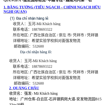
QIANGFA -
强
发
国
际
物流
-
中越
专线
-
越南河内第一名
1.
BẰNG TƯỜNG (TIỂU NGẠCH – CHÍNH NGẠCH HỮU
NGHỊ QUAN)
(1)
Địa chỉ nhận hàng lẻ:
收货人：玉河
-Mã
Khách hàng
联系电话：
18878693322
所在地区
:
广西壮族自治区
/
崇左 市
/
凭祥市
/
凭祥镇
详细地址：希望实验学校斜对面强发物流
邮政编码：
532600
(2 )Địa chỉ nhận hàng lô:
收货人：玉河
-Mã
Khách hàng
联系电话：
18878693322
所在地区
:
广西壮族自治区
/
崇左 市
/
凭祥市
/
凭祥镇
详细地址：希望实验学校斜对面强发物流
邮政编码：
532600
2
.
QUẢNG CHÂU
收货名：强发
- Mã
Khách hàng
地址：
广州仓库
-
白云区
-
石井镇鸦岗大道
-
安发物流园
B15
33
〜
39
档