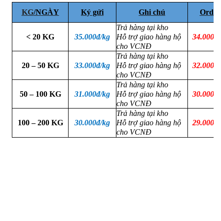
KG
/NGÀY
Ký gửi
Ghi chú
Order
Trả hàng tại kho
< 20
KG
3
5
.000đ/kg
Hỗ trợ g
iao hàng hộ
34.000đ/
cho VCNĐ
Trả hàng tại kho
20 – 50
KG
33
.000đ/kg
Hỗ trợ g
iao hàng hộ
32
.000đ/
cho VCNĐ
Trả hàng tại kho
50 – 100
KG
31.
000đ/kg
Hỗ trợ g
iao hàng hộ
30.
000đ/
cho VCNĐ
Trả hàng tại kho
100 – 200
KG
30
.000đ/kg
Hỗ trợ g
iao hàng hộ
29
.000đ/
cho VCNĐ